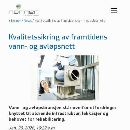
Toggl
menu
Skip
Norner
/
News
/
Kvalitetssikring av framtidens vann- og avløpsnett
to
butto
main
Kvalitetssikring av framtidens
content
vann- og avløpsnett
Vann- og avløpsbransjen står overfor utfordringer
knyttet til aldrende infrastruktur, lekkasjer og
behovet for rehabilitering.
Jan. 20, 2026, 10:22 a.m.