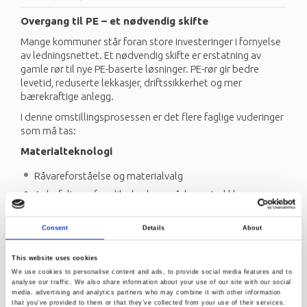
Overgang til PE – et nødvendig skifte
Mange kommuner står foran store investeringer i fornyelse
av ledningsnettet. Et nødvendig skifte er erstatning av
gamle rør til nye PE-baserte løsninger. PE-rør gir bedre
levetid, reduserte lekkasjer, driftssikkerhet og mer
bærekraftige anlegg.
I denne omstillingsprosessen er det flere faglige vuderinger
som må tas:
Materialteknologi
Råvareforståelse og materialvalg
Anbefalinger for ulike bruksområder og trykklasser
Testing og dokumentasjon
Consent
Details
About
Materialtesting
This website uses cookies
Levetidsanalyser
We use cookies to personalise content and ads, to provide social media features and to
Trykktesting
analyse our traffic. We also share information about your use of our site with our social
media, advertising and analytics partners who may combine it with other information
that you’ve provided to them or that they’ve collected from your use of their services.
Sveising og installasjonskvalitet