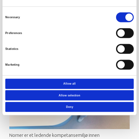
Destruktive tester av sveiseskjøter ved elektrosveising
Consent
av muffer og sadler samt speilsveising
Necessary
Selection
Feilanalyser ved underkjent sveisetest for å finne
årsaken til brudd
Preferences
Rådgivning på installasjonsprosedyrer og beste praksis
Statistics
Marketing
Allow all
Allow selection
Deny
Norner er et ledende kompetansemiljø innen